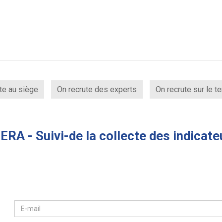
te au siège
On recrute des experts
On recrute sur le te
ERA - Suivi-de la collecte des indicate