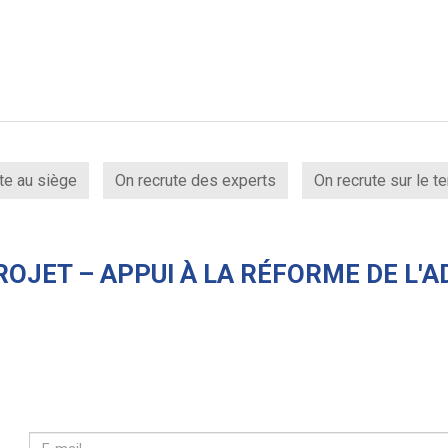
te au siège
On recrute des experts
On recrute sur le te
ROJET – APPUI À LA RÉFORME DE L'