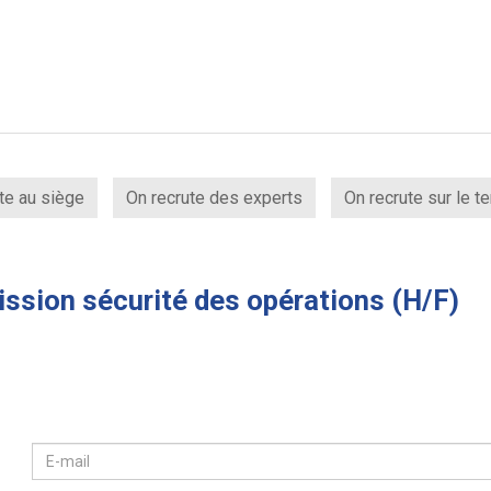
te au siège
On recrute des experts
On recrute sur le te
ssion sécurité des opérations (H/F)