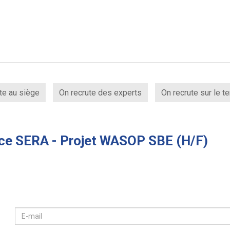
te au siège
On recrute des experts
On recrute sur le te
ice SERA - Projet WASOP SBE (H/F)