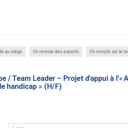
te au siège
On recrute des experts
On recrute sur le te
pe / Team Leader – Projet d'appui à l
de handicap » (H/F)