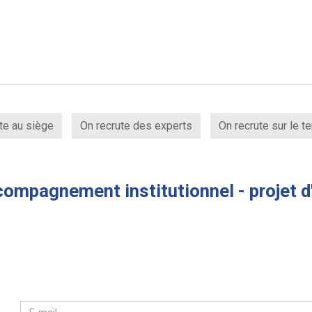
te au siège
On recrute des experts
On recrute sur le te
ompagnement institutionnel - projet d'a