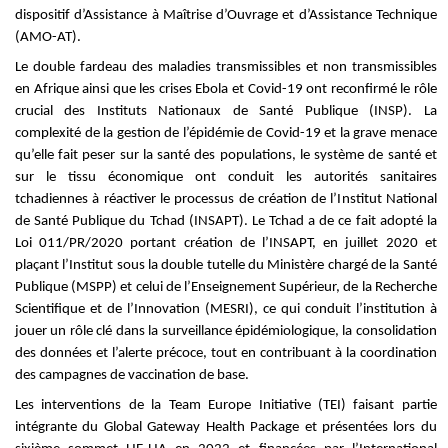
dispositif d’Assistance à Maîtrise d’Ouvrage et d’Assistance Technique
(AMO-AT).
Le double fardeau des maladies transmissibles et non transmissibles
en Afrique ainsi que les crises Ebola et Covid-19 ont reconfirmé le rôle
crucial des Instituts Nationaux de Santé Publique (INSP). La
co
mplexité de la gestion de l’épidémie de Covid-19 et la grave menace
qu’elle fait peser sur la santé des populations, le système de santé et
sur le tissu économique ont conduit les autorités sanitaires
tchadiennes à réactiver le processus de création de l’I
nstitut
N
ational
de
S
anté Publique du Tchad (INSAPT)
. Le Tchad a de ce fait adopté la
Loi 011
/PR/2020 portant création de l’INSAPT, en juillet 2020 et
plaçant l’Institut sous la double tutelle du Ministère chargé de la Santé
Publique (MSPP) et celui de l’Enseignement Supérieur, de la Recherche
Scientifique et de l’Innovation (MESRI), ce qui condui
t
l’institution à
jouer un rôle clé dans la surveillance épidémiologique,
la consolidation
des données et l’alerte précoce, tout en contribuant à la coordination
des campagnes de vaccination de base.
Les interventions de la Team Europe Initiative (TEI) faisant partie
intégrante du Global Gateway Health Pack
age et présentées lors du