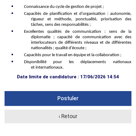
Connaissance du cycle de gestion de projet ;
C
apacités
de planification et d’
organisation : autonomie,
rigueur et méthode,
ponctualité, priorisation des
t
â
ches,
sens des responsabilités ;
E
xcellentes qualités de communication : sens de la
diplomatie
; capacité de
communication avec des
interlocuteurs de différents niveaux et
de différentes
nationalités ;
qualité d’écoute ;
C
apacités pour le travail en équipe
et la collaboration
;
D
isponibilité pour les déplaceme
nts
nationaux
et
internationaux
.
Date limite de candidature : 17/06/2026 14:54
Postuler
‹ Retour