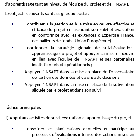
d’apprentissage
tant au niveau de l’équipe du projet et de l’INSAPT
.
Les
objectifs
suivants
sont assignés au poste :
Contribuer à la gestion et à la mise en œuvre effective et
efficace du
projet
en assurant son suivi et évaluation
en conformité avec les exigences d’Expertise
France,
des bailleurs
de fonds (
Union
Européenne
)
;
C
oordonner la stratégie globale de suivi-évaluation-
apprentissage
du
projet
et appuyer s
a mise en œuvre
en lien avec l’équipe
de l’INSAPT
et ses partenaires
institutionnels et opérationnels ;
A
ppuyer
l’INSAPT
dans la mise en place de l’observatoire
de gestion des données et de prise de décisions
.
Appuyer l’INSAPT dans la mise en place de la subvention
allouée par le projet et dans son suivi.
Tâches principales :
1)
Appui aux activités de suivi, évaluation et apprentissage du projet
Consolider
les planifications
annuelles et
participe au
processus d’évaluations internes des actions mis
es
en