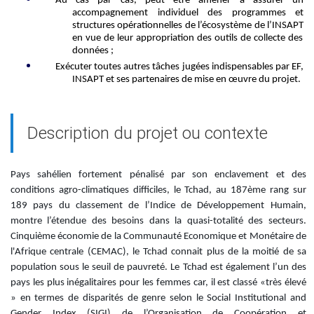
Au cas par cas, peut
être
amener à a
ssurer un
accompagnement individuel des
programmes et
structures opérationnelles de l’écosystème de l’INSAPT
en vue de leur
appropriation des outils
de collecte des
données
;
Exécuter toutes autres tâches jugées indispensables par EF,
INSAPT et ses partenaires de mise en œuvre du projet
.
Description du projet ou contexte
Pays sahélien fortement pénalisé par son enclavement et des
conditions agro-climatiques difficiles, le Tchad, au 187ème rang sur
189 pays du classement de l’Indice de Développement Humain,
montre l’étendue des besoins dans la quasi-totalité des secteurs.
Cinquième économie de la Communauté Economique et Monétaire de
l'Afrique
centrale
(CEMAC), le Tchad
connait p
lus de la moitié de
s
a
population
sous le
seuil de pauvreté. Le Tcha
d est également l’un des
pays les plus inégalitaires pour les femmes car, il est classé «très élevé
» en termes de disparités de genre selon le Social Institutional and
Gender Index (SIGI) de l’Organisation de Coopération et