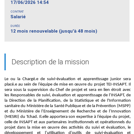
17/06/2026 14:54
CONTRAT
Salarié
DURÉE
12 mois renouvelable (jusqu'à 48 mois)
Description de la mission
Le ou la
C
hargé.e de
s
uivi
-
é
valuation
et
a
pprentissage
junior sera
placé
.e
au sein de
l’équipe
de mise en œuvre du
projet
TEI-INSAPT
.
Il
sera s
ous la supervision
du Chef
de
projet
et
sera
en lien
étroit
avec
le
s
Responsables de suivi, évaluation et apprentissage de l’INS
A
P
T
,
de
la Direction de la Planification, de la Statistique et de l'Information
sanitaire du Ministère de la Santé Publique et de la Prévention (MSPP)
et du Ministère de l’Enseignement de Recherche
et de l’Innovation
(MESRI)
du Tchad. Il
.
elle
apportera son expertise
à l’équipe du projet,
celle de INSAPT
et
aux partenaires institutionnels
et opérationnels
du
projet
dans
la mise en œuvre des activités du suivi et évaluation,
le
développement et
l’utilisation d’outils de suivi-évaluation
et