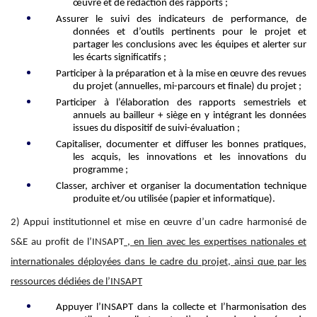
œuvre
et de rédaction des rapports
;
Assurer le suivi d
es
indicateurs de performance, de
données et d’outils pertinents pour le projet et
partager les conclusions avec les équipes et alerter sur
les écarts significatifs
;
Participer à la préparation et à la mise en œuvre des revues
d
u
projet (
annuelles, mi-parcours et finale
) du projet
;
Participer à l’élaboration des rapports semestriels et
annuels
au
bailleur
+ siège
en y intégrant les données
issues du dispositif de suivi-évaluation
;
Capitaliser, documenter et diffuser les bonnes pratiques,
les acquis, les innovations et les innovations du
programme ;
Classer, archiver et organiser la documentation technique
produite et/ou utilisée (papier et informatique)
.
2)
Appui institutionnel
et m
ise en œuvre d’un cadre harmonisé de
S&E
au profit de l’INSAPT
, en lien avec les expertises nationales et
internationales déployées dans le cadre du projet, ainsi que par les
ressources dédiées de
l
’INSAPT
Appuyer l’INSAPT dans la
collecte et l’harmonisation
des