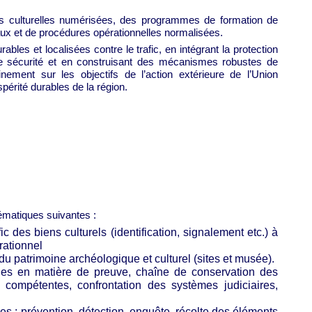
ées culturelles numérisées, des programmes de formation de
naux et de procédures opérationnelles normalisées.
urables et localisées contre le trafic, en intégrant la protection
 de sécurité et en construisant des mécanismes robustes de
einement sur les objectifs de l’action extérieure de l’Union
ospérité durables de la région.
thématiques suivantes :
c des biens culturels (identification, signalement etc.) à
rationnel
 du patrimoine archéologique et culturel (sites et musée).
gles en matière de preuve, chaîne de conservation des
ns compétentes, confrontation des systèmes judiciaires,
s : prévention, détection, enquête, récolte des éléments