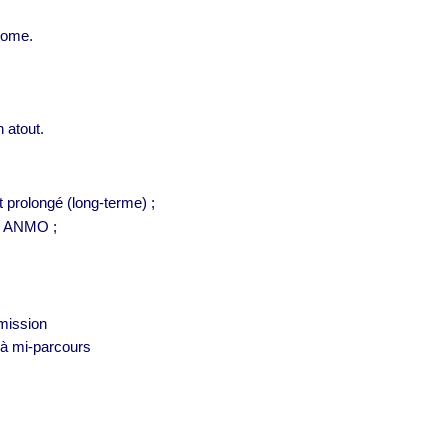
onome.
 atout.
 prolongé (long-terme) ;
on ANMO ;
 mission
à mi-parcours