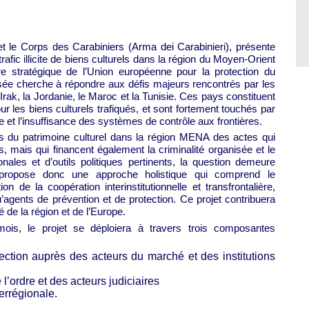
t le Corps des Carabiniers (Arma dei Carabinieri), présente
 trafic illicite de biens culturels dans la région du Moyen-Orient
 stratégique de l’Union européenne pour la protection du
roposée cherche à répondre aux défis majeurs rencontrés par les
l’Irak, la Jordanie, le Maroc et la Tunisie. Ces pays constituent
our les biens culturels trafiqués, et sont fortement touchés par
re et l’insuffisance des systèmes de contrôle aux frontières.
nts du patrimoine culturel dans la région MENA des actes qui
s, mais qui financent également la criminalité organisée et le
onales et d’outils politiques pertinents, la question demeure
 propose donc une approche holistique qui comprend le
on de la coopération interinstitutionnelle et transfrontalière,
u’agents de prévention et de protection. Ce projet contribuera
té de la région et de l’Europe.
is, le projet se déploiera à travers trois composantes
ection auprès des acteurs du marché et des institutions
’ordre et des acteurs judiciaires
errégionale.