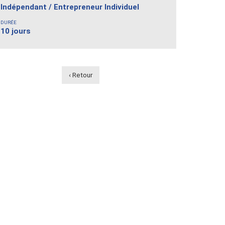
Indépendant / Entrepreneur Individuel
DURÉE
10 jours
‹ Retour