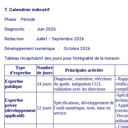
7. Calendrier indicatif
Phase : Période
Diagnostic : Juin 2026
Rédaction : Juillet – Septembre 2026
Développement numérique : Octobre 2026
Tableau récapitulatif des jours pour l’intégralité de la mission :
Type
Nombre
Principales activités
d’expertise
de jours
Diagnostic, entretiens, réécriture
- Rapp
Expertise
24 jours
du guide, intégration CGI,
vérific
publique
validation avec les directions
complè
-Spécif
Expertise
techni
Spécifications, développement de
privée
- Appl
12 jours
l’outil numérique, tests, mise en
(développement
(versio
service
applicatif)
Docume
utilisa
- Comp