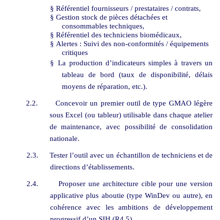
§
Référentiel fournisseurs / prestataires / contrats,
§
Gestion stock de pièces détachées et
consommables techniques,
§
Référentiel des techniciens biomédicaux,
§
Alertes : Suivi des non-conformités / équipements
critiques
§
La production d’indicateurs simples à travers un
tableau de bord (taux de disponibilité, délais
moyens de réparation, etc.).
2.2.
Concevoir un premier outil de type GMAO légère
sous Excel (ou tableur) utilisable dans chaque atelier
de maintenance, avec possibilité de consolidation
nationale.
2.3.
Tester l’outil avec un échantillon de techniciens et de
directions d’établissements.
2.4.
Proposer une architecture cible pour une version
applicative plus aboutie (type WinDev ou autre), en
cohérence avec les ambitions de développement
progressif d’un SIH (R4.5).