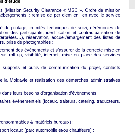
es d’étude
ns (Mission Security Clearance « MSC », Ordre de mission
 hébergements ; remise de per diem en lien avec le service
é de pilotage, comités techniques de suivi, cérémonies de
tion des participants, identification et contractualisation de
 interprètes…), réservation, accueil/émargement des listes de
s, prise de photographies ;
 lancement des évènements et s’assurer de la correcte mise en
ur, roll up, visibilité, internet, mise en place des services
supports et outils de communication du projet, contacts
e la Moldavie et réalisation des démarches administratives
jets dans leurs besoins d’organisation d’évènements
ires événementiels (locaux, traiteurs, catering, traducteurs,
 (consommables & matériels bureaux) ;
port locaux (parc automobile et/ou chauffeurs) ;