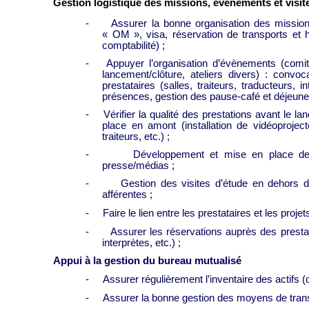
Gestion logistique des missions, évènements et visit
-
Assurer la bonne organisation des missio
« OM », visa, réservation de transports et
comptabilité) ;
-
Appuyer l’organisation d’évènements (comit
lancement/clôture, ateliers divers) : convoca
prestataires (salles, traiteurs, traducteurs,
présences, gestion des pause-café et déjeuner
-
Vérifier la qualité des prestations avant le
place en amont (installation de vidéoprojecte
traiteurs, etc.) ;
-
Développement et mise en place de 
presse/médias ;
-
Gestion des visites d’étude en dehors d
afférentes ;
-
Faire le lien entre les prestataires et les pro
-
Assurer les réservations auprès des prestata
interprètes, etc.) ;
Appui à la gestion du bureau mutualisé
-
Assurer régulièrement l’inventaire des actifs
-
Assurer la bonne gestion des moyens de trans