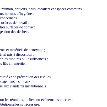
 réunion, couloirs, halls, escaliers et espaces communs ;
 aux normes d’hygiène ;
s concernées ;
urfaces de travail ;
tres surfaces de contact ;
gestion des déchets.
nts et matériels de nettoyage ;
riel mis à disposition ;
er les ruptures ou insuffisances ;
liés à l’entretien.
urité et de prévention des risques ;
taté dans les locaux ;
e aux standards institutionnels.
our les réunions, ateliers ou événements internes ;
titutionnelles si nécessaire.