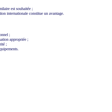
laire est souhaitée ;
ion internationale constitue un avantage.
onnel ;
sation appropriée ;
ité ;
 équipements.