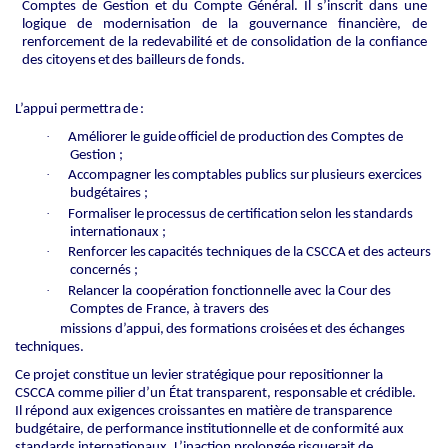
Comptes de Gestion et du Compte Général. Il s’inscrit dans une
logique de modernisation de la gouvernance financière, de
renforcement
de
la
redevabilité
et
de
consolidation
de
la
confiance
des
citoyens
et
des
bailleurs
de
fonds.
L’appui
permettra
de :
·
Améliorer
le
guide
officiel
de
production
des
Comptes
de
Gestion
;
·
Accompagner
les
comptables
publics
sur
plusieurs
exercices
budgétaires
;
·
Formaliser
le
processus
de
certification
selon
les
standards
internationaux
;
·
Renforcer
les
capacités
techniques
de
la
CSCCA
et
des
acteurs
concernés
;
·
Relancer
la
coopération
fonctionnelle
avec
la
Cour
des
Comptes
de
France,
à
travers
des
missions
d’appui,
des
formations
croisées
et
des
échanges
techniques.
Ce projet constitue un levier stratégique pour repositionner la
CSCCA comme pilier d’un État transparent, responsable et crédible.
Il répond aux exigences croissantes en matière de transparence
budgétaire, de performance institutionnelle et de conformité aux
standards internationaux. L’inaction prolongée risquerait de