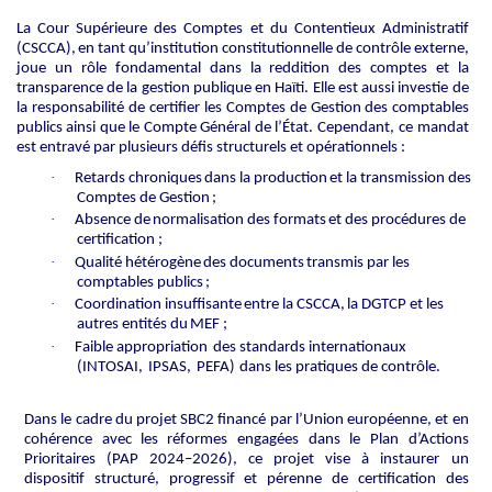
La
Cour
Supérieure
des
Comptes
et
du
Contentieux
Administratif
(CSCCA),
en
tant
qu’institution constitutionnelle
de
contrôle
externe,
joue
un
rôle
fondamental
dans
la
reddition
des
comptes
et
la
transparence
de
la
gestion
publique
en
Haïti.
Elle
est
aussi
investie
de
la
responsabilité
de
certifier les
Comptes
de
Gestion
des
comptables
publics
ainsi
que
le
Compte
Général
de
l’État.
Cependant, ce mandat
est entravé par plusieurs défis structurels et opérationnels :
·
Retards
chroniques
dans
la
production
et
la
transmission
des
Comptes
de
Gestion
;
·
Absence
de
normalisation
des
formats
et
des
procédures
de
certification
;
·
Qualité
hétérogène
des
documents
transmis
par
les
comptables
publics
;
·
Coordination
insuffisante
entre
la
CSCCA,
la
DGTCP
et
les
autres
entités
du
MEF
;
·
Faible appropriation
des standards internationaux
(INTOSAI,
IPSAS,
PEFA)
dans les pratiques de contrôle.
Dans
le
cadre
du
projet
SBC2
financé
par
l’Union
européenne,
et
en
cohérence
avec
les
réformes engagées dans le Plan d’Actions
Prioritaires (PAP 2024–2026), ce projet vise à instaurer un
dispositif structuré, progressif et pérenne de certification des