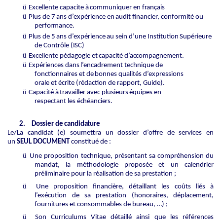
ü
Excellente
capacite
à
communiquer
en
français
ü
Plus
de
7
ans
d’expérience
en
audit
financier,
conformité
ou
performance.
ü
Plus
de
5
ans
d’expérience
au
sein
d’une
Institution
Supérieure
de
Contrôle
(ISC)
ü
Excellente
pédagogie
et
capacité
d’accompagnement.
ü
Expériences
dans
l’encadrement
technique
de
fonctionnaires
et
de
bonnes
qualités d’expressions
orale et écrite (rédaction de rapport, Guide).
ü
Capacité
à
travailler
avec
plusieurs
équipes
en
respectant
les
échéanciers.
2.
Dossier de candidature
Le/La candidat (e) soumettra un dossier d’offre de services en
un
SEUL DOCUMENT
constitué de :
ü
Une proposition technique, présentant sa compréhension du
mandat, la méthodologie proposée et un calendrier
préliminaire pour la réalisation de sa prestation ;
ü
Une proposition financière, détaillant les coûts liés à
l’exécution de sa prestation (honoraires, déplacement,
fournitures et consommables de bureau, …) ;
ü
Son Curriculums Vitae détaillé ainsi que les références