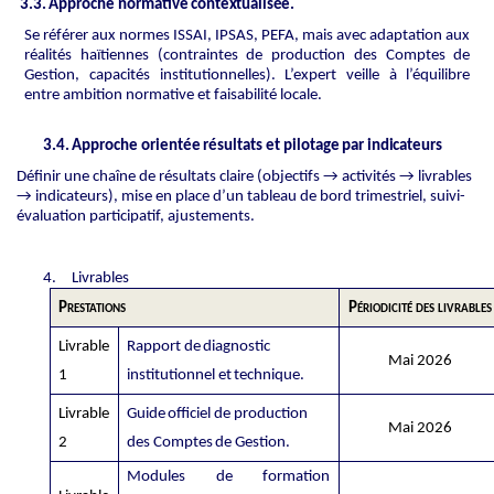
3.3.
Approche
normative
contextualisée.
Se référer aux normes ISSAI, IPSAS, PEFA, mais avec adaptation aux
réalités haïtiennes (contraintes
de
production
des Comptes de
Gestion,
capacités
institutionnelles).
L’expert
veille
à l’équilibre
entre ambition normative et faisabilité locale.
3.4.
Approche
orientée
résultats
et
pilotage
par
indicateurs
Définir une chaîne de résultats claire (objectifs → activités → livrables
→ indicateurs), mise en place d’un tableau de bord trimestriel, suivi-
évaluation participatif, ajustements.
4.
Livrables
Prestations
Périodicité des livrables
Livrable
Rapport
de
diagnostic
Mai 2026
1
institutionnel
et
technique.
Livrable
Guide
officiel
de
production
Mai 2026
2
des
Comptes
de
Gestion.
Modules
de
formation