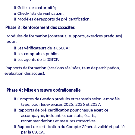
ü
Grilles
de
conformité ;
ü
Check-lists
de
vérification ;
ü
Modèles
de
rapports
de
pré-
certification.
Phase
3
:
Renforcement
des
capacités
Modules
de
formation
(contenus,
supports,
exercices
pratiques)
pour
:
ü
Les
vérificateurs
de
la
CSCCA
;
ü
Les
comptables
publics
;
ü
Les
agents
de
la
DGTCP.
Rapports
de
formation
(sessions
réalisées,
taux
de
participation,
évaluation
des
acquis).
Phase
4
:
Mise
en
œuvre
opérationnelle
ü
Comptes
de
Gestion
produits
et
transmis
selon
le
modèle
type,
pour
les
exercices
2025, 2026 et 2027.
ü
Rapports
de
pré-certification
pour
chaque
exercice
accompagné,
incluant
les
constats, écarts,
recommandations et mesures correctives.
ü
Rapport
de
certification
du
Compte
Général,
validé
et
publié
par
la
CSCCA.