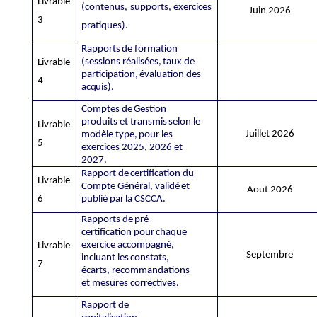
Livrable
(contenus,
supports,
exercices
Juin 2026
3
pratiques).
Rapports
de
formation
(sessions
réalisées,
taux
de
Livrable
participation,
évaluation
des
4
acquis).
Comptes
de
Gestion
produits
et
transmis
selon
le
Livrable
Juillet 2026
modèle
type,
pour
les
5
exercices
2025, 2026 et
2027.
Rapport
de
certification
du
Livrable
Compte
Général,
validé
et
Aout 2026
6
publié
par
la
CSCCA.
Rapports
de
pré-
certification
pour
chaque
exercice
accompagné,
Livrable
Septembre
incluant
les
constats,
7
écarts, recommandations
et mesures correctives.
Rapport
de