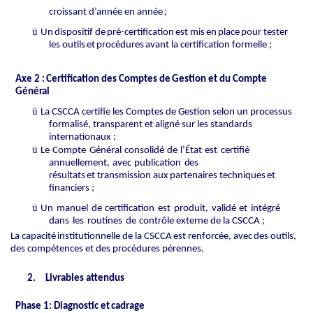
croissant
d’année
en
année
;
ü
Un
dispositif
de
pré-certification
est
mis
en
place
pour
tester
les
outils
et
procédures
avant la certification formelle ;
Axe
2
:
Certification
des
Comptes
de
Gestion
et
du
Compte
Général
ü
La CSCCA certifie les Comptes de Gestion selon un processus
formalisé, transparent et aligné sur les standards
internationaux ;
ü
Le
Compte
Général
consolidé
de
l’État
est
certifié
annuellement,
avec
publication
des
résultats
et
transmission
aux
partenaires
techniques
et
financiers
;
ü
Un
manuel
de
certification
est
produit,
validé
et
intégré
dans
les
routines
de
contrôle externe de la CSCCA ;
La
capacité
institutionnelle
de
la
CSCCA
est
renforcée,
avec
des
outils,
des
compétences et des procédures pérennes.
2.
Livrables attendus
Phase
1:
Diagnostic
et
cadrage