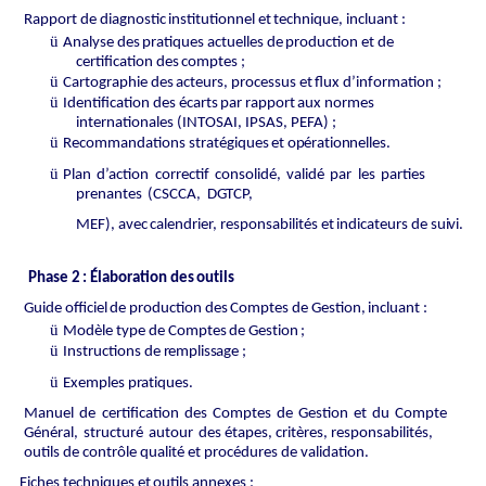
Rapport
de
diagnostic
institutionnel
et
technique,
incluant
:
ü
Analyse
des
pratiques
actuelles
de
production
et
de
certification
des
comptes
;
ü
Cartographie
des
acteurs,
processus
et
flux
d’information
;
ü
Identification
des
écarts
par
rapport
aux
normes
internationales
(INTOSAI,
IPSAS, PEFA) ;
ü
Recommandations
stratégiques
et
opérationnelles.
ü
Plan
d’action
correctif
consolidé,
validé
par
les
parties
prenantes
(CSCCA,
DGTCP,
MEF),
avec
calendrier,
responsabilités
et
indicateurs
de
suivi.
Phase
2
:
Élaboration
des
outils
Guide
officiel
de
production
des
Comptes
de
Gestion,
incluant
:
ü
Modèle
type
de
Comptes
de
Gestion ;
ü
Instructions
de
remplissage ;
ü
Exemples
pratiques.
Manuel
de
certification
des
Comptes
de
Gestion
et
du
Compte
Général,
structuré
autour
des étapes, critères, responsabilités,
outils de contrôle qualité et procédures de validation.
Fiches
techniques
et
outils
annexes
: