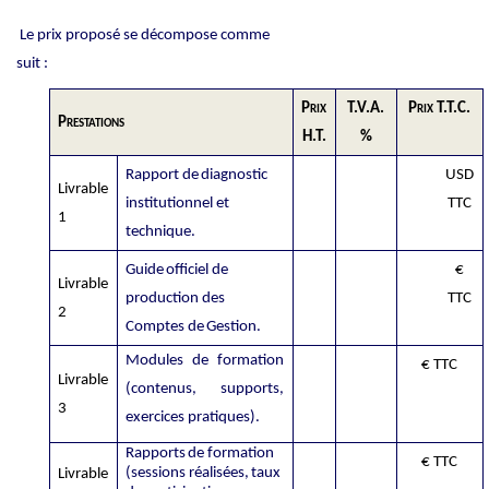
Le prix proposé se décompose comme
suit :
Prix
T.V.A.
Prix T.T.C.
Prestations
H.T.
%
Rapport
de
diagnostic
USD
Livrable
institutionnel
et
TTC
1
technique.
Guide
officiel
de
€
Livrable
production
des
TTC
2
Comptes
de
Gestion.
Modules
de
formation
€ TTC
Livrable
(contenus,
supports,
3
exercices
pratiques).
Rapports
de
formation
€ TTC
(sessions
réalisées,
taux
Livrable