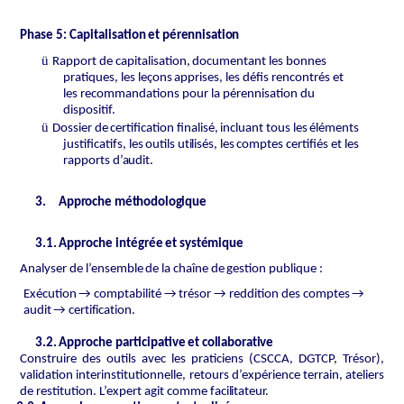
Phase
5:
Capitalisation
et
pérennisation
ü
Rapport
de
capitalisation,
documentant
les
bonnes
pratiques,
les
leçons
apprises,
les défis rencontrés et
les recommandations pour la pérennisation du
dispositif.
ü
Dossier
de
certification
finalisé,
incluant
tous
les
éléments
justificatifs,
les
outils
utilisés,
les
comptes
certifiés
et
les
rapports
d’audit.
3.
Approche méthodologique
3.1.
Approche
intégrée
et
systémique
Analyser
de
l’ensemble
de
la
chaîne
de
gestion
publique
:
Exécution
→
comptabilité
→
trésor
→
reddition
des
comptes
→
audit
→
certification.
3.2.
Approche
participative
et
collaborative
Construire des outils avec les praticiens (CSCCA, DGTCP, Trésor),
validation interinstitutionnelle, retours d’expérience terrain, ateliers
de restitution. L’expert agit comme
facilitateur.