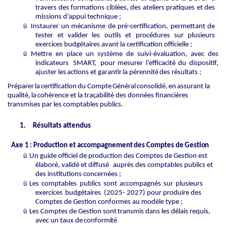
travers des formations ciblées, des ateliers pratiques et des
missions d’appui technique ;
ü
Instaurer un mécanisme de pré-certification, permettant de
tester et valider les outils et procédures sur plusieurs
exercices budgétaires avant la certification officielle ;
ü
Mettre
en
place
un
système
de
suivi-évaluation,
avec
des
indicateurs
SMART,
pour
mesurer
l’efficacité
du
dispositif,
ajuster
les
actions
et
garantir
la
pérennité
des
résultats
;
Préparer
la
certification
du
Compte
Général
consolidé,
en
assurant
la
qualité,
la
cohérence et la traçabilité des données financières
transmises par les comptables publics.
1.
Résultats attendus
Axe
1
:
Production
et
accompagnement
des
Comptes
de
Gestion
ü
Un guide officiel de production des Comptes de Gestion est
élaboré, validé et diffusé
auprès des comptables publics et
des institutions concernées ;
ü
Les
comptables
publics
sont
accompagnés
sur
plusieurs
exercices
budgétaires
(2025- 2027) pour produire des
Comptes de Gestion conformes au modèle type ;
ü
Les
Comptes
de
Gestion
sont
transmis
dans
les
délais
requis,
avec
un
taux
de
conformité