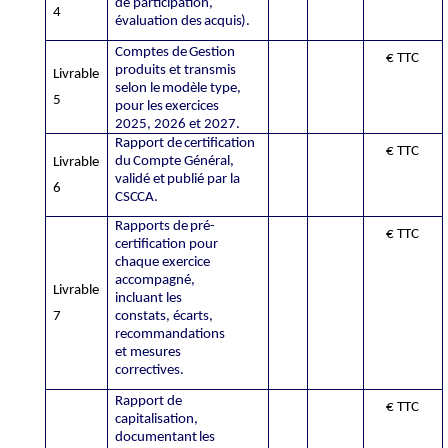
de
participation,
4
évaluation
des
acquis).
Comptes
de
Gestion
€ TTC
produits
et
transmis
Livrable
selon
le
modèle
type,
5
pour
les
exercices
2025, 2026 et 2027.
Rapport
de
certification
€ TTC
du
Compte
Général,
Livrable
validé
et
publié
par
la
6
CSCCA.
Rapports
de
pré-
€ TTC
certification
pour
chaque
exercice
accompagné,
Livrable
incluant
les
7
constats, écarts,
recommandations
et mesures
correctives.
Rapport
de
€ TTC
capitalisation,
documentant
les