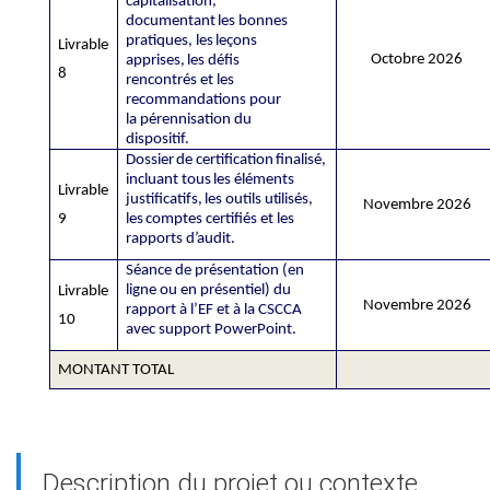
capitalisation,
documentant
les
bonnes
pratiques,
les
leçons
Livrable
Octobre 2026
apprises,
les défis
8
rencontrés et les
recommandations pour
la pérennisation du
dispositif.
Dossier
de
certification
finalisé,
incluant
tous
les
éléments
Livrable
justificatifs,
les
outils
utilisés,
Novembre 2026
9
les
comptes
certifiés
et
les
rapports
d’audit.
Séance de présentation (en
ligne ou en présentiel) du
Livrable
Novembre 2026
rapport à l’EF et à la CSCCA
10
avec support PowerPoint.
MONTANT TOTAL
Description du projet ou contexte