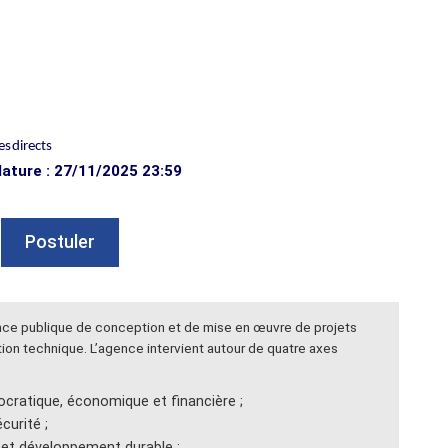
es
directs
dature : 27/11/2025 23:59
Postuler
ence publique de conception et de mise en œuvre de projets
ion technique. L’agence intervient autour de quatre axes
ratique, économique et financière ;
écurité ;
e et développement durable ;