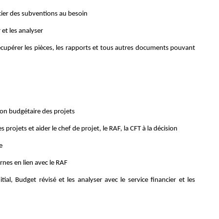
cier des subventions au besoin
r et les analyser
r récupérer les pièces, les rapports et tous autres documents pouvant
ion budgétaire des projets
rojets et aider le chef de projet, le RAF, la CFT à la décision
e
ernes en lien avec le RAF
tial, Budget révisé et les analyser avec le service financier et les