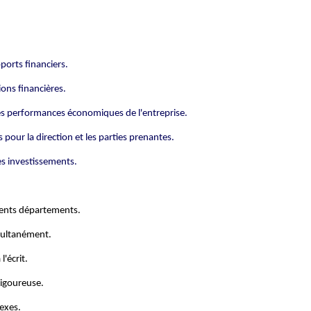
pports financiers.
ons financières.
 les performances économiques de l'entreprise.
 pour la direction et les parties prenantes.
es investissements.
férents départements.
imultanément.
'écrit.
 rigoureuse.
exes.