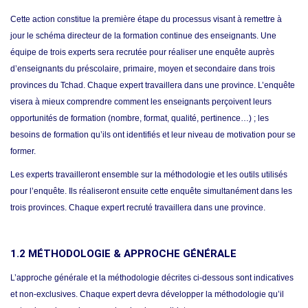
Cette action constitue la première étape du processus visant à remettre à
jour le schéma directeur de la formation continue des enseignants. Une
équipe de trois experts sera recrutée pour réaliser une enquête auprès
d’enseignants du préscolaire, primaire, moyen et secondaire dans trois
provinces du Tchad. Chaque expert travaillera dans une province. L’enquête
visera à mieux comprendre comment les enseignants perçoivent leurs
opportunités de formation (nombre, format, qualité, pertinence…) ; les
besoins de formation qu’ils ont identifiés et leur niveau de motivation pour se
former.
Les experts travailleront ensemble sur la méthodologie et les outils utilisés
pour l’enquête. Ils réaliseront ensuite cette enquête simultanément dans les
trois provinces. Chaque expert recruté travaillera dans une province.
1.2 M
É
THODOLOG
IE
&
APPROCHE
G
É
N
É
RAL
E
L’approche générale et la méthodologie décrites ci-dessous sont indicatives
et non-exclusives. Chaque expert devra développer la méthodologie qu’il