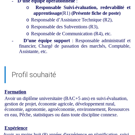
-
D’une équipe opérationnelle
:
Responsable Suivi-évaluation, redevabilité et
o
apprentissage
(R1)
(Présente fiche de poste)
Responsable d’Assistance Technique (R2),
o
Responsable des Subventions (R3),
o
Responsable de Communication (R4), etc.
o
-
D’une équipe support
: Responsable administratif et
financier, Chargé de passation des marchés, Comptable,
Assistante, etc.
Profil souhaité
Formation
Avoir un diplôme universitaire (BAC+5 ans) en suivi-évaluation,
gestion de projet, économie agricole, développement rural,
économie, agronomie, agroéconomie, environnement, Ressources
en eau, Pêche, statistiques ou dans toute discipline connexe.
Expérience
Avoir au moins huit (8) années d'expérience en planification, suivi-