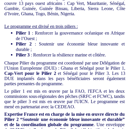
couvre 13 pays ouest africains : Cap Vert, Mauritanie, Sénégal,
Gambie, Guinée, Guinée Bissau, Liberia, Sierra Leone, Côte
d’Ivoire, Ghana, Togo, Bénin, Nigeria.
Le programme est divisé en trois piliers :
Pilier 1
: Renforcer la gouvernance océanique en Afrique
de l’Ouest ;
Pilier 2
: Soutenir une économie bleue innovante et
durable ;
Pilier 3
: Renforcer la résilience marine et côtière.
Chaque Pilier du programme est coordonné par une Délégation de
l’Union Européenne (DUE) : Ghana et Sénégal pour le Pilier 1,
Cap-Vert pour le Pilier 2
et Sénégal pour le Pilier 3. Les 13
DUE implantés dans les pays bénéficiaires seront également
parties prenantes du programme.
Le pilier 1 est mis en œuvre par la FAO, l'EFCA et les deux
commissions sous-régionales des pêches (SRFC et FCWC), tandis
que le pilier 3 est mis en œuvre par l'UICN. Le programme est
mené en partenariat avec la CEDEAO.
Expertise France est en charge de la mise en œuvre directe du
Pilier 2 “Soutenir une économie bleue innovante et durable”
et de la coordination globale du programme
. Une enveloppe