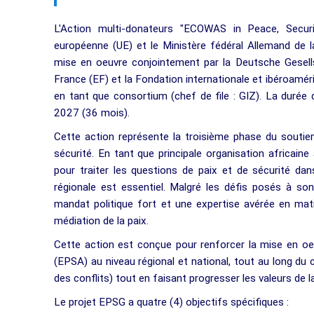
L'Action multi-donateurs "ECOWAS in Peace, Secur
européenne (UE) et le Ministère fédéral Allemand de
mise en oeuvre conjointement par la Deutsche Gesells
France (EF) et la Fondation internationale et ibéroaméri
en tant que consortium (chef de file : GIZ). La duré
2027 (36 mois).
Cette action représente la troisième phase du soutie
sécurité. En tant que principale organisation africain
pour traiter les questions de paix et de sécurité da
régionale est essentiel. Malgré les défis posés à son
mandat politique fort et une expertise avérée en mati
médiation de la paix.
Cette action est conçue pour renforcer la mise en oeu
(EPSA) au niveau régional et national, tout au long du c
des conflits) tout en faisant progresser les valeurs de 
Le projet EPSG a quatre (4) objectifs spécifiques :