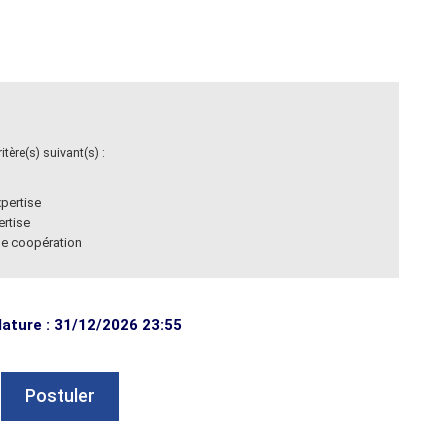
tère(s) suivant(s) :
pertise
ertise
de coopération
dature : 31/12/2026 23:55
Postuler