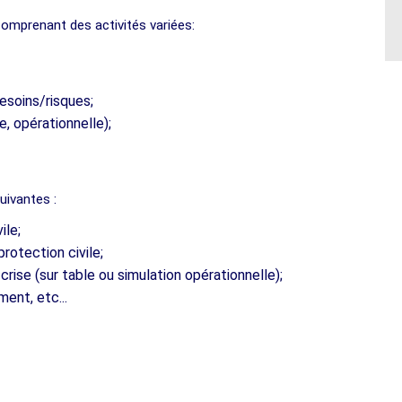
mprenant des activités variées:
esoins/risques;
e, opérationnelle);
uivantes :
ile;
otection civile;
ise (sur table ou simulation opérationnelle);
ent, etc...